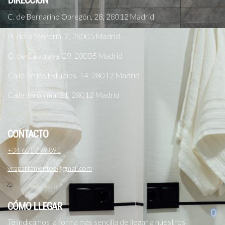
DIRECCIÓN
C. de Bernarino Obregón, 28, 28012 Madrid
Pl. de la Morería, 2, 28005 Madrid
C. de Calatrava, 29, 28005 Madrid
Calle de los Estudios, 14, 28012 Madrid
Calle Jerónima, 31, 28012 Madrid
Google maps
CONTACTO
+34 651 799 891
vrapartamentos@gmail.com
Contacto
CÓMO LLEGAR
Te indicamos la forma más sencilla de llegar a nuestros