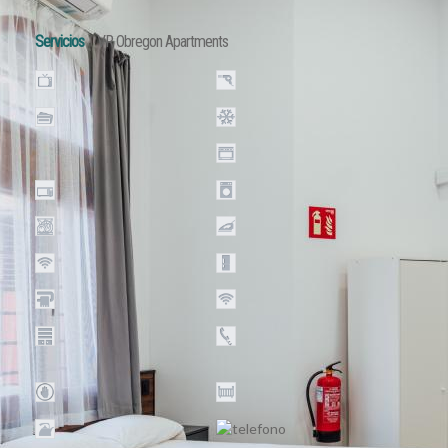
Servicios
VR Obregon Apartments
Televisión
Secador de pelo
Admite pago con
Aire acondicionado
tarjetas
Cocina
Microondas
Lavadora
Lavavajillas
Plancha
WiFi gratuito
Nevera
Sábanas y toallas
WiFi
Armarios
Teléfono de
emergencia
Baño privado
Cuna
Hervidor de agua
No admite