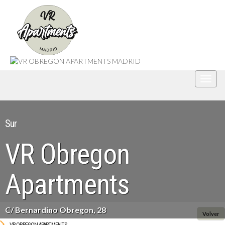
Despl
Sur
VR Obregon
Apartments
C/ Bernardino Obregon, 28
Volver