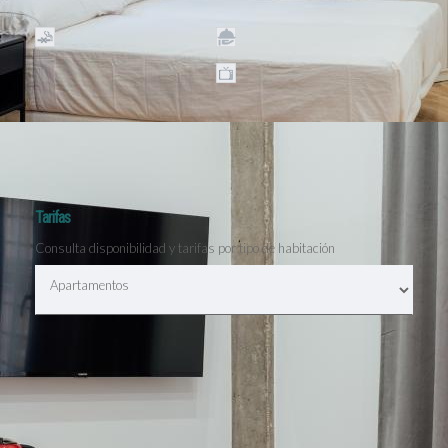
mascotas
No está permitido
Amenities
fumar
Televisión Smart
TV 43” y 55 “
Tarifas
Consulta disponibilidad y tarifas por tipo de habitación
Agosto 2026
Septiembre 202
Lun
Mar
Mie
Jue
Vie
Lun
Sab
Mar
Dom
Mie
Jue
Vie
1
1
2
2
3
4