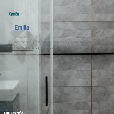
4.5
1 Comentarios
Opinión
Emilia
10/11/2023
Informé de que hacia frio y la manta que habia no calentaba.
Pasé mucho frio. Por desgracia no volveré y por tema laboral
me pillaba muy bien.
PERSONAL
LIMPIEZA
CONFORT
CALIDAD PRECIO
PUNTUACIÓN